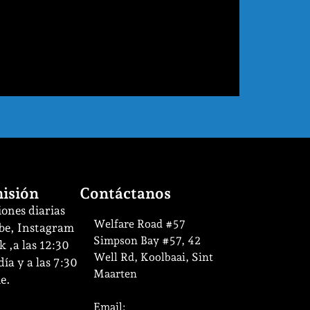
isión
Contáctanos
ones diarias
Welfare Road #57
be, Instagram
Simpson Bay #57, 42
 ,a las 12:30
Well Rd, Koolbaai, Sint
ía y a las 7:30
Maarten
e.
Email: