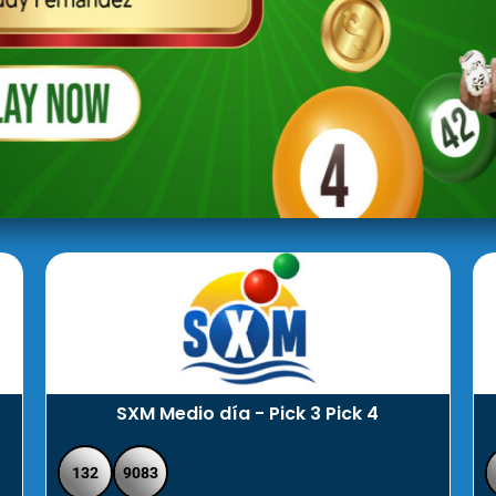
SXM Medio día - Pick 3 Pick 4
132
9083