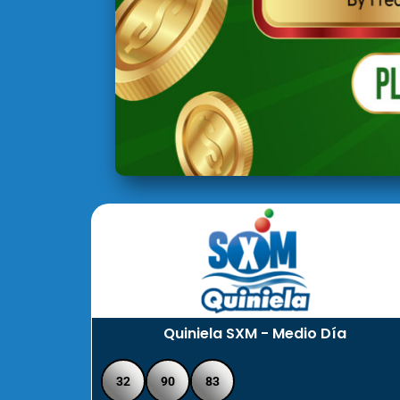
Quiniela SXM - Medio Día
32
90
83