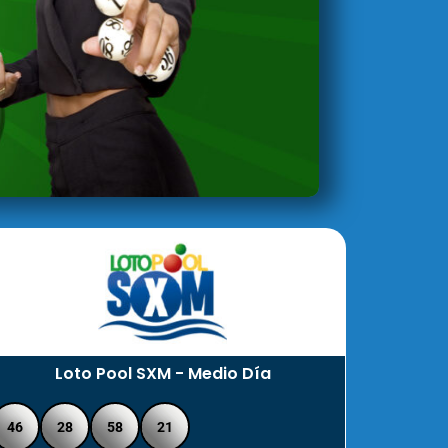
Loto Pool SXM - Medio Día
46
28
58
21