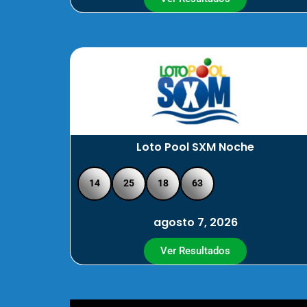
Loto Pool SXM Noche
14
25
18
63
agosto 7, 2026
Ver Resultados