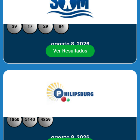
Loto Pool SXM Noche
39
17
29
84
agosto 8, 2026
Ver Resultados
Philipsburg Noche – Pick 4
1860
5140
4859
agosto 8, 2026