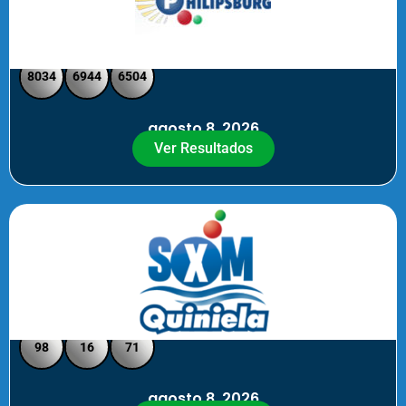
Philipsburg - Medio día
8034
6944
6504
agosto 8, 2026
Ver Resultados
Quiniela SXM - Noche
98
16
71
agosto 8, 2026