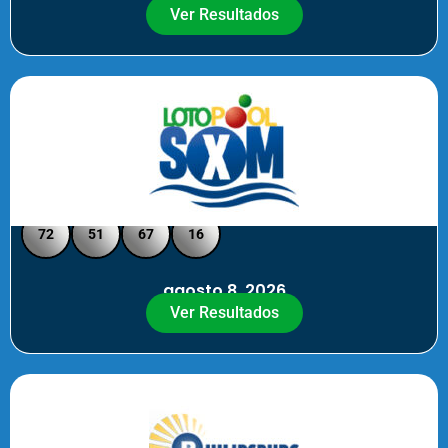
Ver Resultados
Loto Pool SXM - Medio Día
72
51
67
16
agosto 8, 2026
Ver Resultados