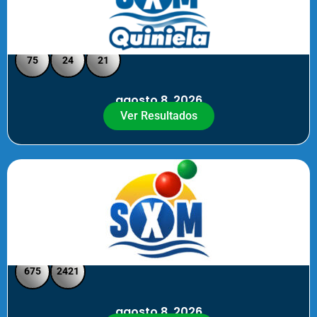
Quiniela SXM - Medio Día
75
24
21
agosto 8, 2026
Ver Resultados
SXM Medio día - Pick 3 Pick 4
675
2421
agosto 8, 2026