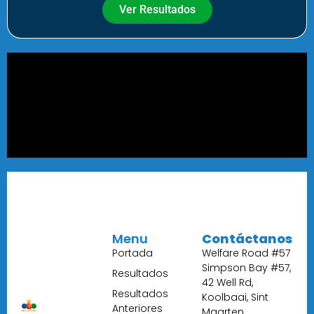
Ver Resultados
Menu
Contáctanos
Portada
Welfare Road #57
Simpson Bay #57,
Resultados
42 Well Rd,
Resultados
Koolbaai, Sint
Anteriores
Maarten