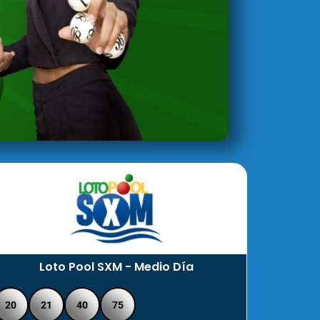
Loto Pool SXM - Medio Día
20
21
40
75