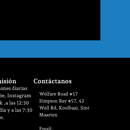
isión
Contáctanos
ones diarias
Welfare Road #57
be, Instagram
Simpson Bay #57, 42
 ,a las 12:30
Well Rd, Koolbaai, Sint
ía y a las 7:30
Maarten
e.
Email: