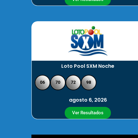
Loto Pool SXM Noche
06
70
72
98
agosto 6, 2026
Ver Resultados