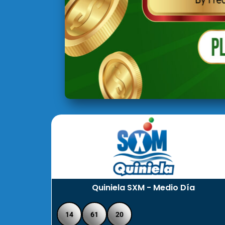
Quiniela SXM - Medio Día
14
61
20