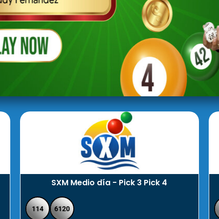
SXM Medio día - Pick 3 Pick 4
114
6120