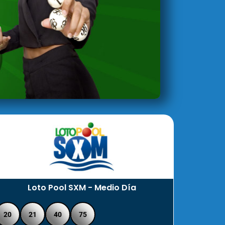
Loto Pool SXM - Medio Día
20
21
40
75