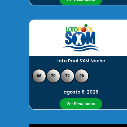
Loto Pool SXM Noche
06
70
72
98
agosto 6, 2026
Ver Resultados