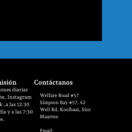
isión
Contáctanos
ones diarias
Welfare Road #57
be, Instagram
Simpson Bay #57, 42
 ,a las 12:30
Well Rd, Koolbaai, Sint
ía y a las 7:30
Maarten
e.
Email: