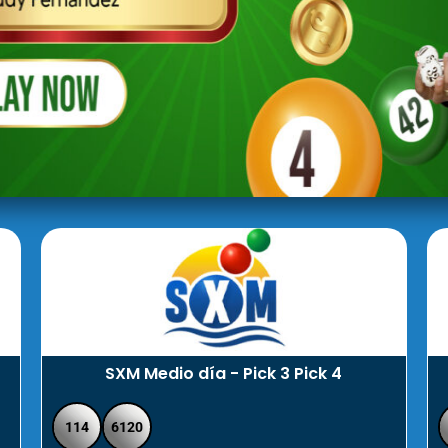
SXM Medio día - Pick 3 Pick 4
114
6120