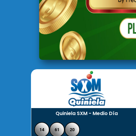
Quiniela SXM - Medio Día
14
61
20