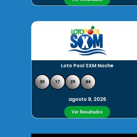
Loto Pool SXM Noche
39
17
29
84
agosto 8, 2026
Ver Resultados