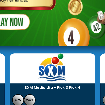
SXM Medio día - Pick 3 Pick 4
675
2421