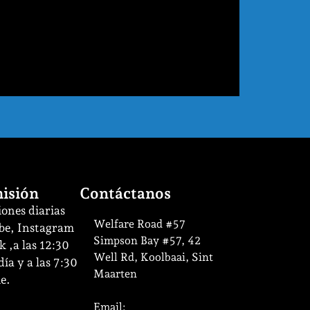
isión
Contáctanos
ones diarias
Welfare Road #57
be, Instagram
Simpson Bay #57, 42
 ,a las 12:30
Well Rd, Koolbaai, Sint
ía y a las 7:30
Maarten
e.
Email: