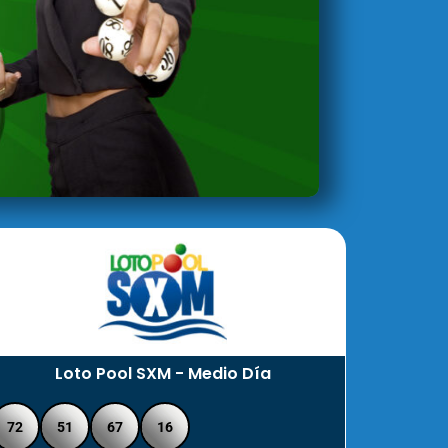
Loto Pool SXM - Medio Día
72
51
67
16