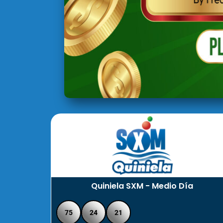
Quiniela SXM - Medio Día
75
24
21