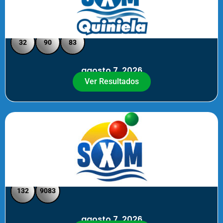
Quiniela SXM - Medio Día
32
90
83
agosto 7, 2026
Ver Resultados
SXM Medio día - Pick 3 Pick 4
132
9083
agosto 7, 2026