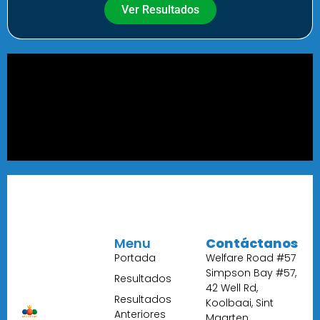
Ver Resultados
Menu
Contáctanos
Portada
Welfare Road #57
Simpson Bay #57,
Resultados
42 Well Rd,
Resultados
Koolbaai, Sint
Anteriores
Maarten