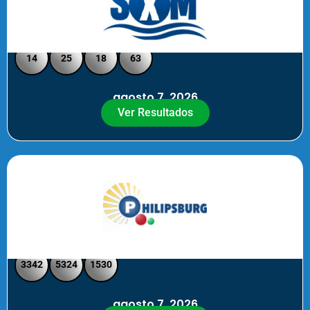
Loto Pool SXM Noche
14
25
18
63
agosto 7, 2026
Ver Resultados
Philipsburg Noche – Pick 4
3342
5324
1530
agosto 7, 2026