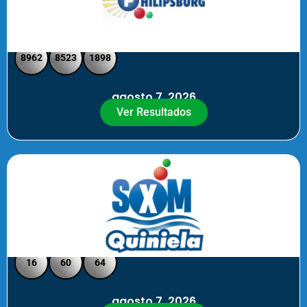
Philipsburg - Medio día
8962
8523
1898
agosto 7, 2026
Ver Resultados
Quiniela SXM - Noche
16
60
64
agosto 7, 2026