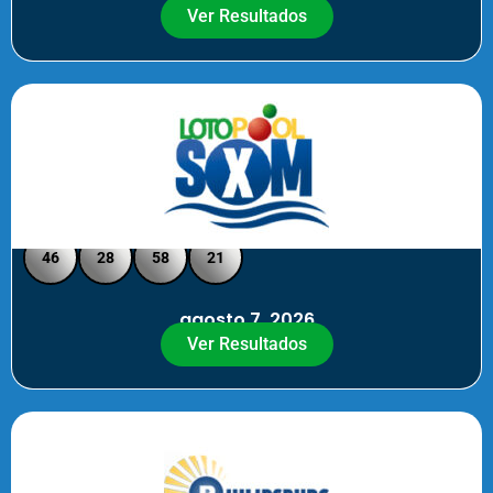
Ver Resultados
Loto Pool SXM - Medio Día
46
28
58
21
agosto 7, 2026
Ver Resultados