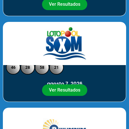
Ver Resultados
Loto Pool SXM - Medio Día
46
28
58
21
agosto 7, 2026
Ver Resultados