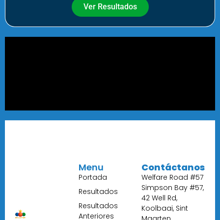
Ver Resultados
Menu
Contáctanos
Portada
Welfare Road #57
Simpson Bay #57,
Resultados
42 Well Rd,
Resultados
Koolbaai, Sint
Anteriores
Maarten