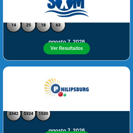
Loto Pool SXM Noche
14
25
18
63
agosto 7, 2026
Ver Resultados
Philipsburg Noche – Pick 4
3342
5324
1530
agosto 7, 2026