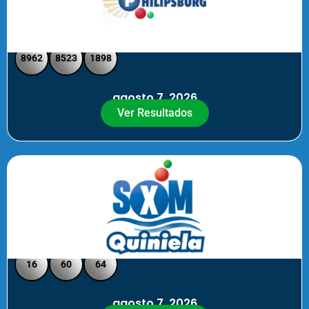
Philipsburg - Medio día
8962
8523
1898
agosto 7, 2026
Ver Resultados
Quiniela SXM - Noche
16
60
64
agosto 7, 2026