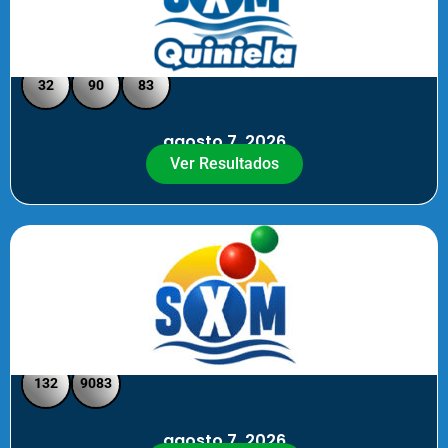
Quiniela SXM - Medio Día
32
90
83
agosto 7, 2026
Ver Resultados
SXM Medio día - Pick 3 Pick 4
132
9083
agosto 7, 2026