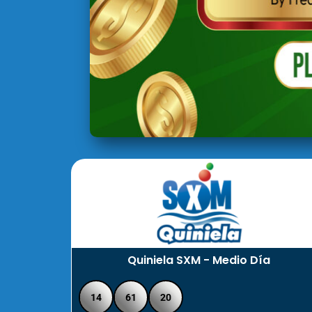
Quiniela SXM - Medio Día
14
61
20