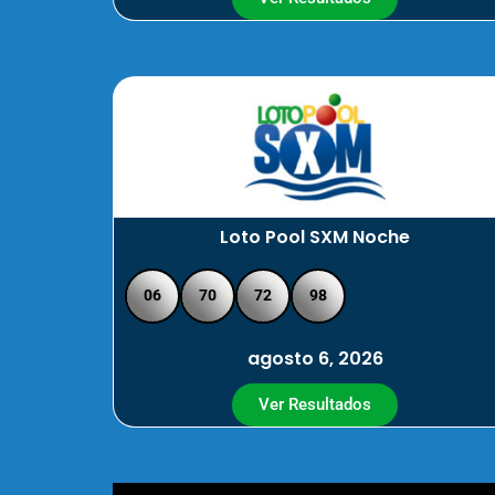
Loto Pool SXM Noche
06
70
72
98
agosto 6, 2026
Ver Resultados