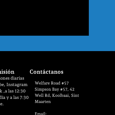
isión
Contáctanos
ones diarias
Welfare Road #57
be, Instagram
Simpson Bay #57, 42
 ,a las 12:30
Well Rd, Koolbaai, Sint
ía y a las 7:30
Maarten
e.
Email: