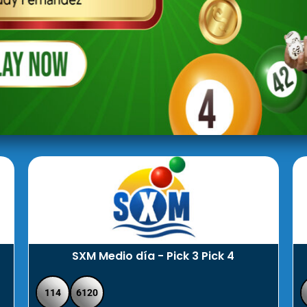
SXM Medio día - Pick 3 Pick 4
114
6120