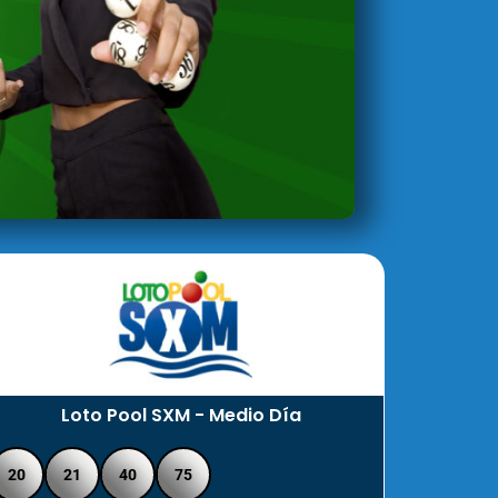
Loto Pool SXM - Medio Día
20
21
40
75