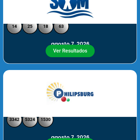
Loto Pool SXM Noche
14
25
18
63
agosto 7, 2026
Ver Resultados
Philipsburg Noche – Pick 4
3342
5324
1530
agosto 7, 2026