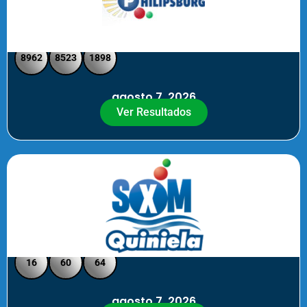
Philipsburg - Medio día
8962
8523
1898
agosto 7, 2026
Ver Resultados
Quiniela SXM - Noche
16
60
64
agosto 7, 2026