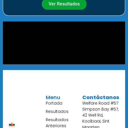
Ver Resultados
Menu
Contáctanos
Portada
Welfare Road #57
Simpson Bay #57,
Resultados
42 Well Rd,
Resultados
Koolbaai, Sint
Anteriores
Maarten