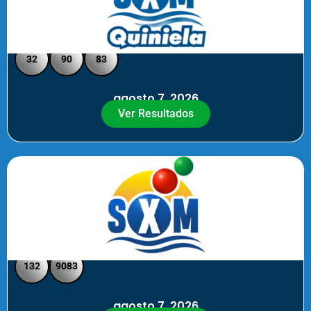
Quiniela SXM - Medio Día
32
90
83
agosto 7, 2026
Ver Resultados
SXM Medio día - Pick 3 Pick 4
132
9083
agosto 7, 2026