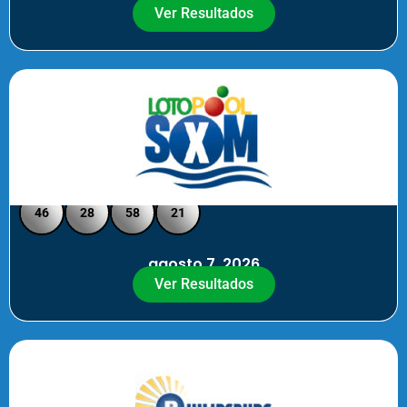
Ver Resultados
Loto Pool SXM - Medio Día
46
28
58
21
agosto 7, 2026
Ver Resultados